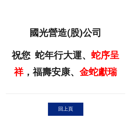
國光營造(股)公司
祝您 蛇年行大運、
蛇序呈
祥
，福壽安康、
金蛇獻瑞
回上頁